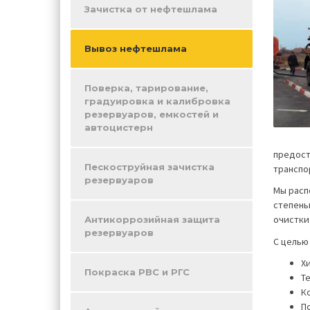
Зачистка от нефтешлама
Вывоз нефтешлама
Поверка, тарирование,
градуировка и калибровка
резервуаров, емкостей и
автоцистерн
предост
Пескоструйная зачистка
транспо
резервуаров
Мы расп
степень
очистки
Антикоррозийная защита
резервуаров
С целью
Х
Покраска РВС и РГС
Т
К
П