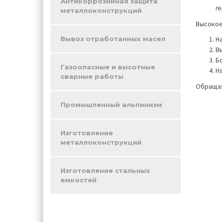
Антикоррозийная защита
г
металлоконструкций
Высокое
Вывоз отработанных масел
Н
В
Б
Газоопасные и высотные
Н
сварные работы
Обращая
Промышленный альпинизм
Изготовление
металлоконструкций
Изготовление стальных
емкостей