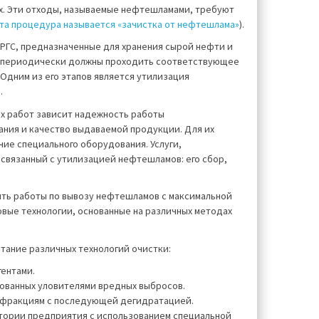
х. Эти отходы, называемые нефтешламами, требуют
эта процедура называется «зачистка от нефтешлама»
).
РГС, предназначенные для хранения сырой нефти и
, периодически должны проходить соответствующее
Одним из его этапов является утилизация
.
их работ зависит надежность работы
ания и качество выдаваемой продукции. Для их
ие специального оборудования. Услуги,
связанный с утилизацией нефтешламов: его сбор,
ть работы по вывозу нефтешламов с максимальной
вые технологии, основанные на различных методах
ание различных технологий очистки:
ентами.
дованных уловителями вредных выбросов.
 фракциям с последующей дегидратацией.
тории предприятия с использованием специальной