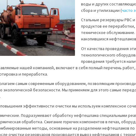
воды и других составляющи
сбора и утилизации (
часто 
Стальные резервуары РВС и 
продуктов ее переработки
техническое обслуживание. 
накопившихся нефтешламов
От качества проведения эт
технологического оборудов
проведения требуется налич
авляемые нашей компанией, включают в себя полный перечень работ, 
ртировка и переработка.
олагаем самым современным оборудованием, позволяющим производи
ю экологической безопасности. Мы применяем для этого самые передо
.
 повышения эффективности очистки мы используем комплексное сочет
имические. Подразумевают обработку нефтешлама специальными реаг
ермическая обработка. Сжигание горючих компонентов в печах, обору
омбинированные методы, основанные на разделении нефтешламов по
осле очистки резервуаров производится вывоз нефтешламов с терри