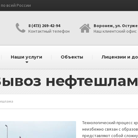
по всей России
8 (473) 269-42-94
Воронеж, ул. Остужев
Контактный телефон
Наш клиентский офис
Наши услуги
Объекты
Лицензии и д
Вывоз нефтешлам
тешлама
Технологический процесс х
неизбежно связан с образов
представляют собой сложную