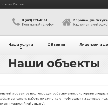
по всей России
8 (473) 269-42-94
Воронеж, ул. Остужев
Контактный телефон
Наш клиентский офис
Наши услуги
Объекты
Лицензии и д
Наши объекты
омпаний и объектов нефтепродуктообеспечения, с которыми специали
х были выполнены работы по зачистке от нефтешлама и донных отлож
по антикоррозийной защите):