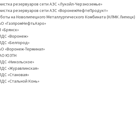
чистка резервуаров сети АЗС «Лукойл-Черзноземье»
чистка резервуаров сети АЗС «ВоронежНефтеПродукт»
аботы на Новолипецкого Металлургического Комбината (НЛМК Липецк)
АО «ГазпромНефтьАэро»
П «Брянск»
ПДС «Воронеж»
ПДС «Белгород»
АО «Воронеж-Терминал»
АО ЮЗТН
ПДС «Никольское»
ПДС «Журавлинская»
ПДС «Становая»
ПДС «Стальной Конь»