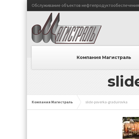
Обслуживание объектов нефтепродуктообеспечения 
Компания Магистраль
sli
Компания Магистраль
slide-poverka-graduirovka